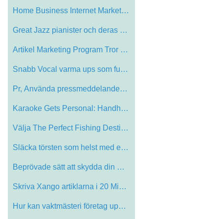
Home Business Internet Marketing Tips Du…
Great Jazz pianister och deras bidrag ti…
Artikel Marketing Program Tror de verkli…
Snabb Vocal varma ups som fungerar Wonde…
Pr, Använda pressmeddelanden att annons…
Karaoke Gets Personal: Handheld Devices …
Välja The Perfect Fishing Destination
Släcka törsten som helst med en Sport …
Beprövade sätt att skydda din Hit Song
Skriva Xango artiklarna i 20 Minutes
Hur kan vaktmästeri företag uppnår Fr…