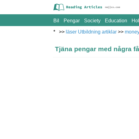
Bil
Pengar
Society
Education
Hol
* >>
läser Utbildning artiklar
>>
mone
Tjäna pengar med några få