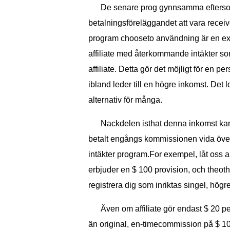
De senare prog gynnsamma eftersom 
betalningsföreläggandet att vara receive
program chooseto användning är en ex
affiliate med återkommande intäkter so
affiliate. Detta gör det möjligt för en 
ibland leder till en högre inkomst. Det lo
alternativ för många.
Nackdelen isthat denna inkomst kan i
betalt engångs kommissionen vida över
intäkter program.For exempel, låt oss a
erbjuder en $ 100 provision, och theothe
registrera dig som inriktas singel, högr
Även om affiliate gör endast $ 20 p
än original, en-timecommission på $ 10