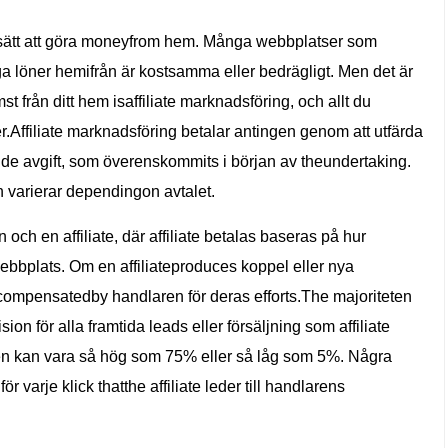
vt sätt att göra moneyfrom hem. Många webbplatser som
ga löner hemifrån är kostsamma eller bedrägligt. Men det är
st från ditt hem isaffiliate marknadsföring, och allt du
r.Affiliate marknadsföring betalar antingen genom att utfärda
de avgift, som överenskommits i början av theundertaking.
n varierar dependingon avtalet.
och en affiliate, där affiliate betalas baseras på hur
webbplats. Om en affiliateproduces koppel eller nya
r compensatedby handlaren för deras efforts.The majoriteten
n för alla framtida leads eller försäljning som affiliate
n kan vara så hög som 75% eller så låg som 5%. Några
för varje klick thatthe affiliate leder till handlarens