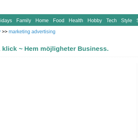
idays
Family
Home
Food
Health
Hobby
Tech
Style
y
>>
marketing advertising
 klick ~ Hem möjligheter Business.