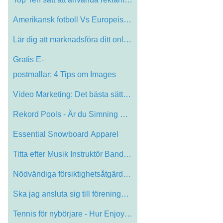
Amerikansk fotboll Vs Europeiska Footbal…
Lär dig att marknadsföra ditt online S…
Gratis E-
postmallar: 4 Tips om Images
Video Marketing: Det bästa sättet att …
Rekord Pools - Är du Simning Ändå
Essential Snowboard Apparel
Titta efter Musik Instruktör Band Song …
Nödvändiga försiktighetsåtgärder fö…
Ska jag ansluta sig till föreningar i m…
Tennis för nybörjare - Hur Enjoy The L…