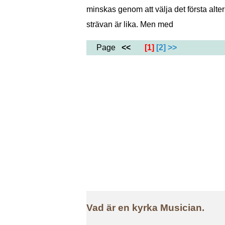
minskas genom att välja det första alte
strävan är lika. Men med
Page
<<
[1]
[2]
>>
Vad är en kyrka Musician.