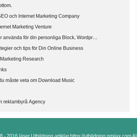
ottom.
k SEO och Internet Marketing Company
ternet Marketing Venture
bör använda för din personliga Block, Wordpr…
ategier och tips för Din Online Business
 Marketing Research
inks
 du måste veta om Download Music
en reklambyrå Agency
- 2016 läser Utbildning artiklar,https://utbildning.nmjjxx.com Al