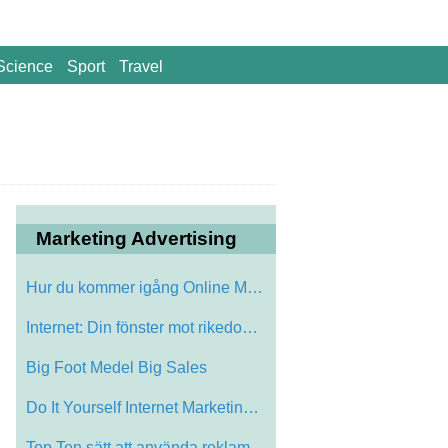
Science
Sport
Travel
Marketing Advertising
Hur du kommer igång Online Marketing
Internet: Din fönster mot rikedom och S…
Big Foot Medel Big Sales
Do It Yourself Internet Marketing, eller…
Top Ten sätt att använda reklamprodukt…