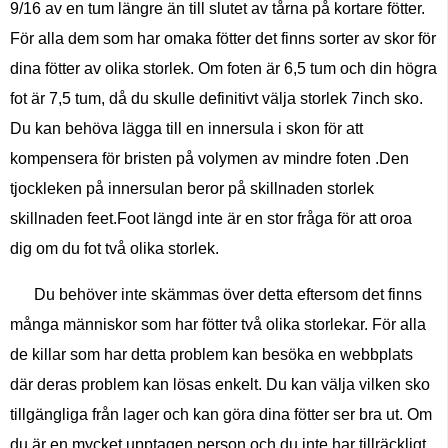
9/16 av en tum längre än till slutet av tårna på kortare fötter.
För alla dem som har omaka fötter det finns sorter av skor för
dina fötter av olika storlek. Om foten är 6,5 tum och din högra
fot är 7,5 tum, då du skulle definitivt välja storlek 7inch sko.
Du kan behöva lägga till en innersula i skon för att
kompensera för bristen på volymen av mindre foten .Den
tjockleken på innersulan beror på skillnaden storlek
skillnaden feet.Foot längd inte är en stor fråga för att oroa
dig om du fot två olika storlek.
Du behöver inte skämmas över detta eftersom det finns
många människor som har fötter två olika storlekar. För alla
de killar som har detta problem kan besöka en webbplats
där deras problem kan lösas enkelt. Du kan välja vilken sko
tillgängliga från lager och kan göra dina fötter ser bra ut. Om
du är en mycket upptagen person och du inte har tillräckligt