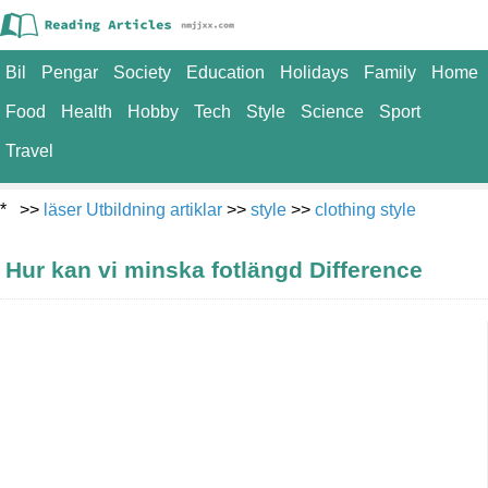
Bil
Pengar
Society
Education
Holidays
Family
Home
Food
Health
Hobby
Tech
Style
Science
Sport
Travel
* >>
läser Utbildning artiklar
>>
style
>>
clothing style
Hur kan vi minska fotlängd Difference