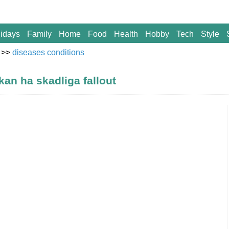
idays
Family
Home
Food
Health
Hobby
Tech
Style
>>
diseases conditions
an ha skadliga fallout