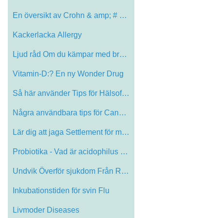
En översikt av Crohn & amp; # 039; s Di…
Kackerlacka Allergy
Ljud råd Om du kämpar med bronkial Ast…
Vitamin-D:? En ny Wonder Drug
Så här använder Tips för Hälsofråg…
Några användbara tips för Candida sva…
Lär dig att jaga Settlement för mesote…
Probiotika - Vad är acidophilus och and…
Undvik Överför sjukdom Från Restrooms
Inkubationstiden för svin Flu
Livmoder Diseases