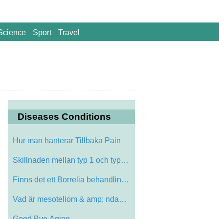
Science
Sport
Travel
Diseases Conditions
Hur man hanterar Tillbaka Pain
Skillnaden mellan typ 1 och typ 2 Diabet…
Finns det ett Borrelia behandling som & …
Vad är mesoteliom & amp; ndash; Sällsy…
Good Bye Aging