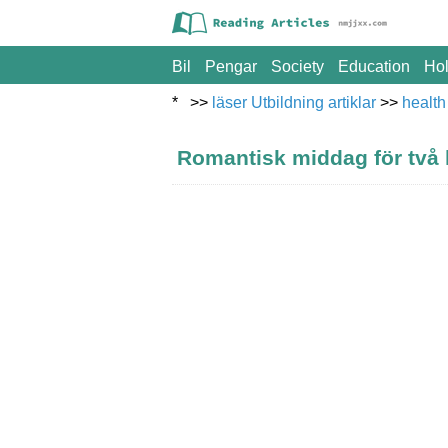
Bil
Pengar
Society
Education
Hol
* >>
läser Utbildning artiklar
>>
health
Romantisk middag för två k