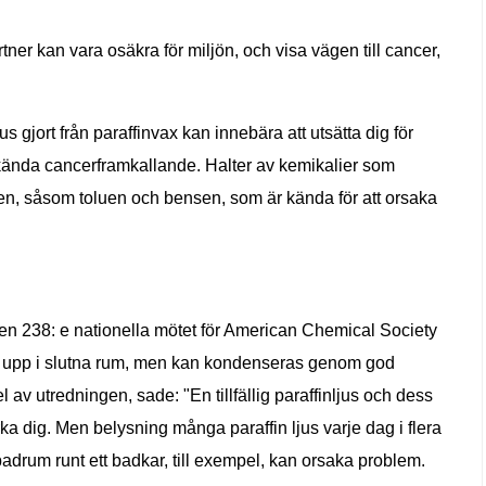
er kan vara osäkra för miljön, och visa vägen till cancer,
 gjort från paraffinvax kan innebära att utsätta dig för
 kända cancerframkallande. Halter av kemikalier som
nen, såsom toluen och bensen, som är kända för att orsaka
en 238: e nationella mötet för American Chemical Society
a upp i slutna rum, men kan kondenseras genom god
 av utredningen, sade: "En tillfällig paraffinljus och dess
ka dig. Men belysning många paraffin ljus varje dag i flera
t badrum runt ett badkar, till exempel, kan orsaka problem.