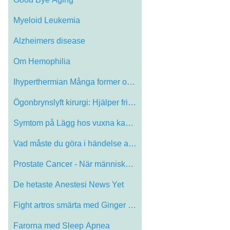
Myeloid Leukemia
Alzheimers disease
Om Hemophilia
Ihyperthermian Många former och Method …
Ögonbrynslyft kirurgi: Hjälper friska …
Symtom på Lägg hos vuxna kan vara Diff…
Vad måste du göra i händelse av tryck…
Prostate Cancer - När människor reager…
De hetaste Anestesi News Yet
Fight artros smärta med Ginger Suppleme…
Farorna med Sleep Apnea