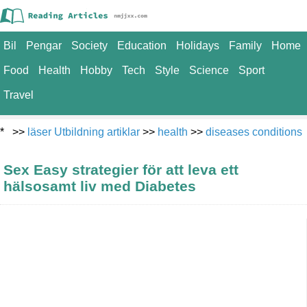
Bil
Pengar
Society
Education
Holidays
Family
Home
Food
Health
Hobby
Tech
Style
Science
Sport
Travel
* >>
läser Utbildning artiklar
>>
health
>>
diseases conditions
Sex Easy strategier för att leva ett
hälsosamt liv med Diabetes