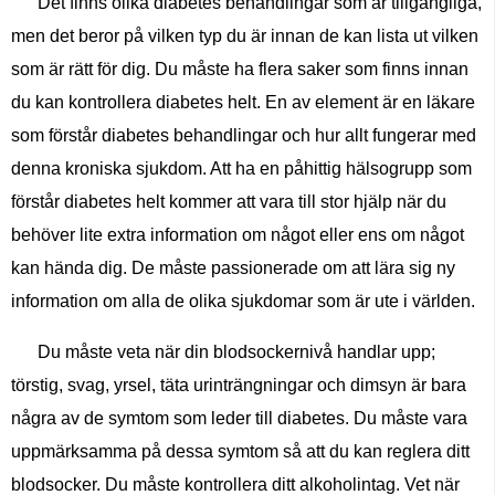
Det finns olika diabetes behandlingar som är tillgängliga,
men det beror på vilken typ du är innan de kan lista ut vilken
som är rätt för dig. Du måste ha flera saker som finns innan
du kan kontrollera diabetes helt. En av element är en läkare
som förstår diabetes behandlingar och hur allt fungerar med
denna kroniska sjukdom. Att ha en påhittig hälsogrupp som
förstår diabetes helt kommer att vara till stor hjälp när du
behöver lite extra information om något eller ens om något
kan hända dig. De måste passionerade om att lära sig ny
information om alla de olika sjukdomar som är ute i världen.
Du måste veta när din blodsockernivå handlar upp;
törstig, svag, yrsel, täta urinträngningar och dimsyn är bara
några av de symtom som leder till diabetes. Du måste vara
uppmärksamma på dessa symtom så att du kan reglera ditt
blodsocker. Du måste kontrollera ditt alkoholintag. Vet när